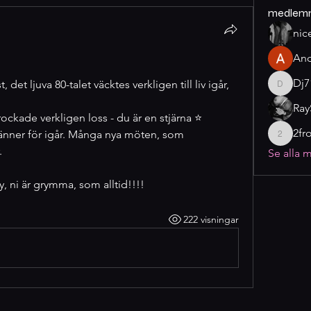
medlem
nic
And
Dj7
 det ljuva 80-talet väcktes verkligen till liv igår, 
Dj7175
Ray
ockade verkligen loss - du är en stjärna ⭐️ 
2fr
 känner för igår. Många nya möten, som 
2fromtel
.
Se alla 
, ni är grymma, som alltid!!!!
222 visningar