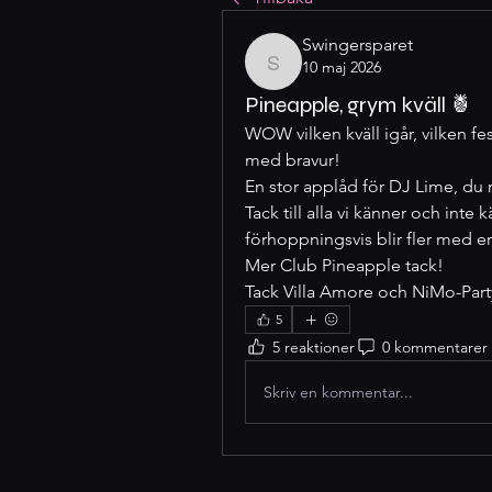
Swingersparet
10 maj 2026
Swingersparet
Pineapple, grym kväll 🍍
WOW vilken kväll igår, vilken fest,
med bravur! 
En stor applåd för DJ Lime, du r
Tack till alla vi känner och inte
förhoppningsvis blir fler med er
Mer Club Pineapple tack! 
Tack Villa Amore och NiMo-Party
5
5 reaktioner
0 kommentarer
Skriv en kommentar...