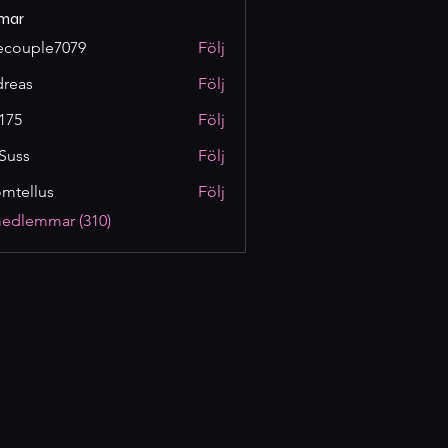
mar
ecouple7079
Följ
reas
Följ
175
Följ
Suss
Följ
omtellus
Följ
lus
medlemmar (310)