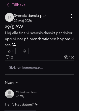
Tillbaka
Svensk/danskt par
Svensk/danskt par
22 maj 2026
29/5 AW
Hej alla fina vi svensk/danskt par dyker 
upp vi bor på brandstationen hoppas vi 
ses 🥰
0
2
166
Skriv en kommentar...
Nyast
Okänd medlem
22 maj
Hej! Vilket datum? 🦩 