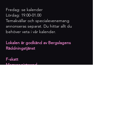
Fredag: se kalender
Lördag:
19.00-01.00
Temakvällar och specialevenemang
annonseras separat. Du hittar allt du
behöver veta i vår kalender.
Lokalen är godkänd av Bergslagens
Räddningstjänst
​F-skatt
Momsregistrerad
Innehar serveringstillstånd
Prenumerera på kommande
event
Epost