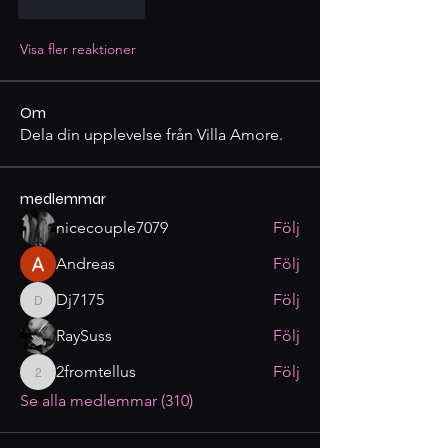
Gilla
Svara
Visa fler reaktioner
Om
Dela din upplevelse från Villa Amore.
medlemmar
nicecouple7079
Följ
Andreas
Följ
Dj7175
Följ
Dj7175
RaySuss
Följ
2fromtellus
Följ
2fromtellus
Se alla medlemmar (310)