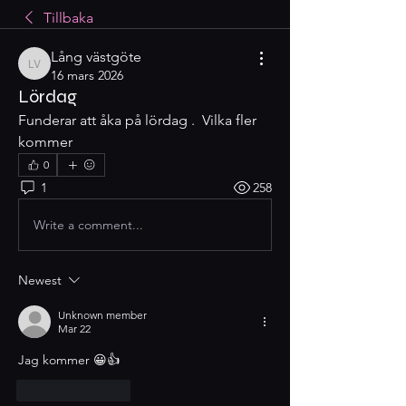
Tillbaka
Lång västgöte
Lång västgöte
16 mars 2026
Lördag
Funderar att åka på lördag .  Vilka fler 
kommer 
0
1
258
Write a comment...
Newest
Unknown member
Mar 22
Jag kommer 😀👍
Like
Reply