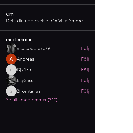
Om
Dela din upplevelse från Villa Amore.
medlemmar
nicecouple7079
Följ
Andreas
Följ
Dj7175
Följ
Dj7175
RaySuss
Följ
2fromtellus
Följ
2fromtellus
Se alla medlemmar (310)