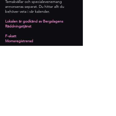
Temakvällar och specialevenemang
annonseras separat. Du hittar allt du
behöver veta i vår kalender.
Lokalen är godkänd av Bergslagens
Räddningstjänst
​F-skatt
Momsregistrerad
Innehar serveringstillstånd
Prenumerera på kommande
event
Epost