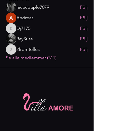
nicecouple7079
Följ
Andreas
Följ
Dj7175
Följ
Dj7175
RaySuss
Följ
2fromtellus
Följ
2fromtellus
Se alla medlemmar (311)