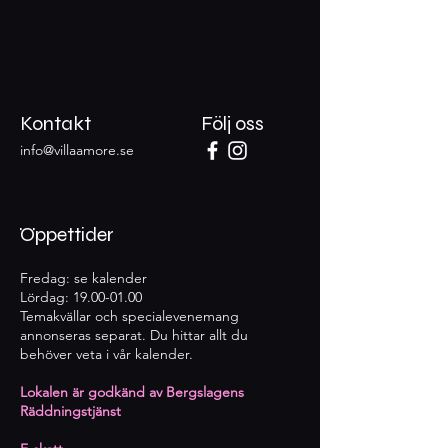
Kontakt
Följ oss
info@villaamore.se
Öppettider
Fredag: se kalender
Lördag:
19.00-01.00
Temakvällar och specialevenemang
annonseras separat. Du hittar allt du
behöver veta i vår kalender.
Lokalen är godkänd av Bergslagens
Räddningstjänst