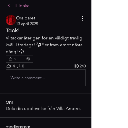
Tillbaka
Oralparet
13 april 2025
Tack!
Vi tackar återigen för en väldigt trevlig 
kväll i fredags! 🥰 Ser fram emot nästa 
gång! 🙂
3
4
0
240
Write a comment...
Om
Dela din upplevelse från Villa Amore.
medlemmar