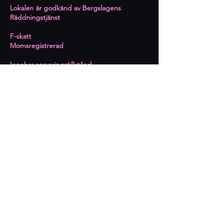
Lokalen är godkänd av Bergslagens
Räddningstjänst
​F-skatt
Momsregistrerad
Innehar serveringstillstånd
Prenumerera på kommande
event
Epost
Prenumerera