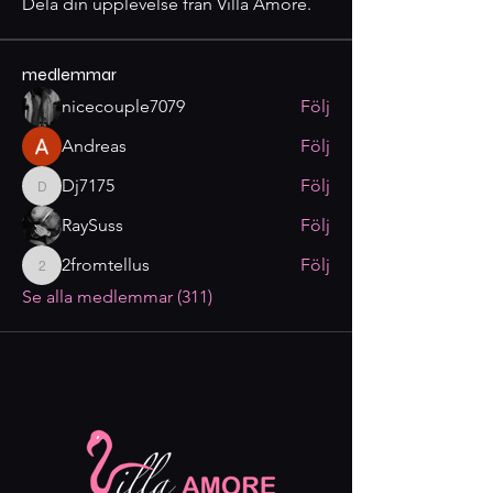
Dela din upplevelse från Villa Amore.
medlemmar
nicecouple7079
Följ
Andreas
Följ
Dj7175
Följ
Dj7175
RaySuss
Följ
2fromtellus
Följ
2fromtellus
Se alla medlemmar (311)