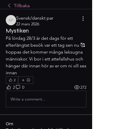
Tillbaka
Svensk/danskt par
Svensk/danskt par
22 mars 2026
Mystiken
På lördag 28/3 är det dags för ett 
efterlängtat besök var ett tag sen nu 🥰 
hoppas det kommer många leksugna 
människor. Vi bor i ett attefallshus och 
hänger där innan hör av er om ni vill ses 
innan 
2
2
0
272
Write a comment...
Om