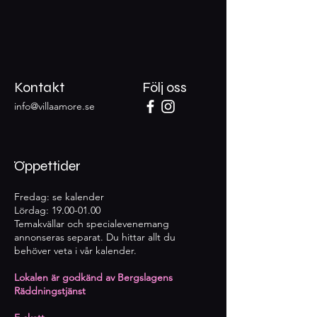
Kontakt
Följ oss
info@villaamore.se
Öppettider
Fredag: se kalender
Lördag:
19.00-01.00
Temakvällar och specialevenemang
annonseras separat. Du hittar allt du
behöver veta i vår kalender.
Lokalen är godkänd av Bergslagens
Räddningstjänst