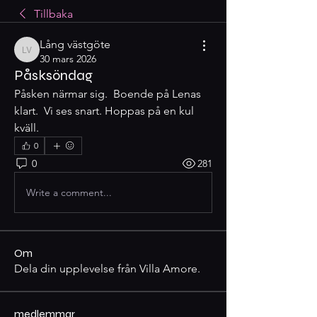
Tillbaka
Lång västgöte
Lång västgöte
30 mars 2026
Påsksöndag
Påsken närmar sig.  Boende på Lenas 
klart.  Vi ses snart. Hoppas på en kul 
kväll.  
0
0
281
Write a comment...
Om
Dela din upplevelse från Villa Amore.
medlemmar