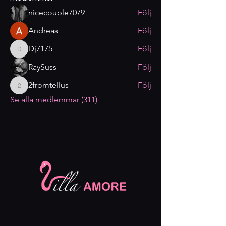
nicecouple7079
Följ
Andreas
Följ
Dj7175
Följ
Dj7175
RaySuss
Följ
2fromtellus
Följ
2fromtellus
Se alla medlemmar (311)