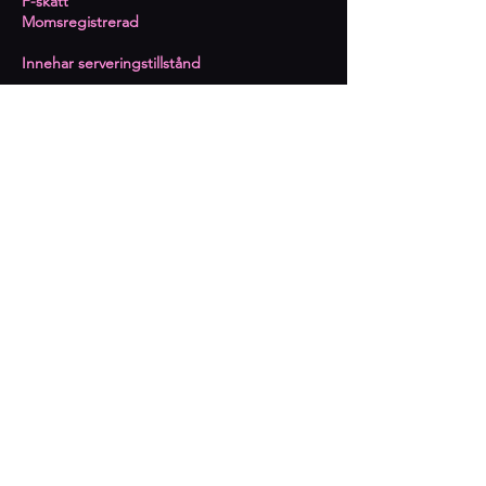
​F-skatt
Momsregistrerad
Innehar serveringstillstånd
Prenumerera på kommande
event
Epost
Prenumerera