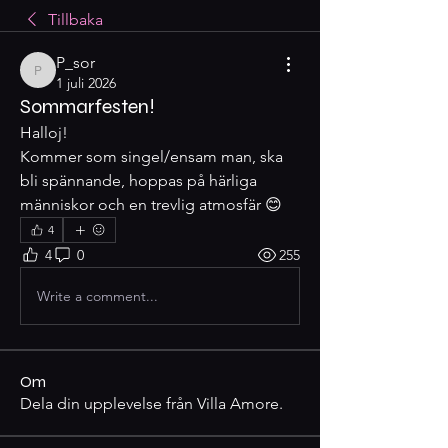
Tillbaka
P_sor
P_sor
1 juli 2026
Sommarfesten!
Halloj!
Kommer som singel/ensam man, ska 
bli spännande, hoppas på härliga 
människor och en trevlig atmosfär 😊
4
4
0
255
Write a comment...
Om
Dela din upplevelse från Villa Amore.