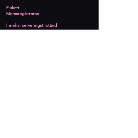
​F-skatt
Momsregistrerad
Innehar serveringstillstånd
Prenumerera på kommande
event
Epost
Prenumerera