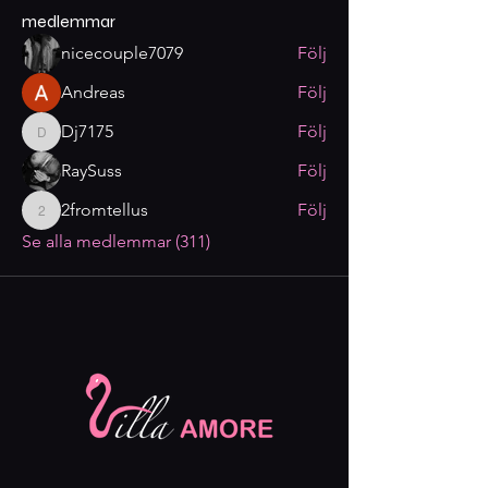
medlemmar
nicecouple7079
Följ
Andreas
Följ
Dj7175
Följ
Dj7175
RaySuss
Följ
2fromtellus
Följ
2fromtellus
Se alla medlemmar (311)