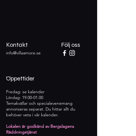
Kontakt
Följ oss
info@villaamore.se
Öppettider
Fredag: se kalender
Lördag:
19.00-01.00
Temakvällar och specialevenemang
annonseras separat. Du hittar allt du
behöver veta i vår kalender.
Lokalen är godkänd av Bergslagens
Räddningstjänst