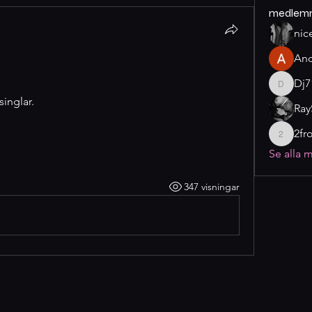
medlem
nic
And
Dj7
Dj7175
inglar. 
Ray
2fr
2fromtel
Se alla 
347 visningar