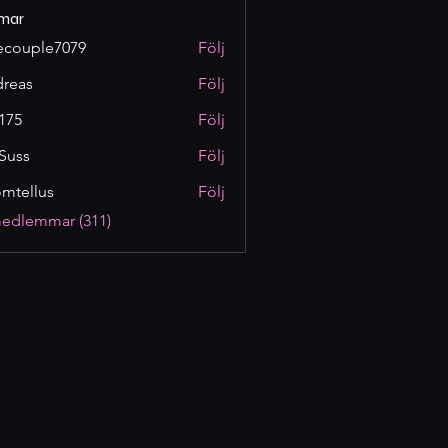
mar
ecouple7079
Följ
reas
Följ
175
Följ
Suss
Följ
omtellus
Följ
lus
medlemmar (311)