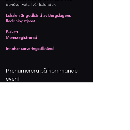
behöver veta i vår kalender.
Lokalen är godkänd av Bergslagens
Räddningstjänst
​F-skatt
Momsregistrerad
Innehar serveringstillstånd
Prenumerera på kommande
event
Epost
Prenumerera