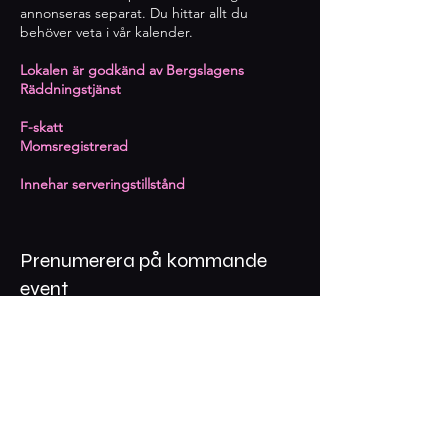
annonseras separat. Du hittar allt du
behöver veta i vår kalender.
Lokalen är godkänd av Bergslagens
Räddningstjänst
​F-skatt
Momsregistrerad
Innehar serveringstillstånd
Prenumerera på kommande
event
Epost