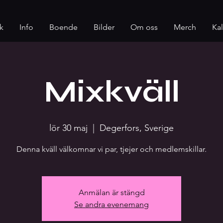
k
Info
Boende
Bilder
Om oss
Merch
Ka
Mixkväll
lör 30 maj
  |  
Degerfors, Sverige
Denna kväll välkomnar vi par, tjejer och medlemskillar.
Anmälan är stängd
Se andra evenemang