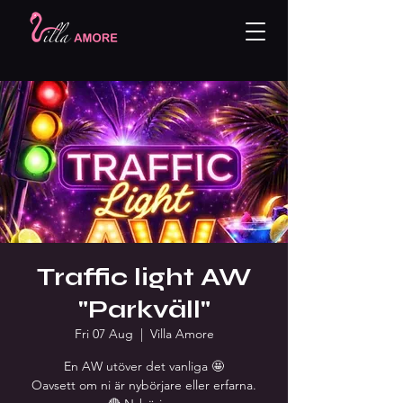
Traffic light AW
"Parkväll"
Fri 07 Aug
  |  
Villa Amore
En AW utöver det vanliga 🤩
Oavsett om ni är nybörjare eller erfarna.