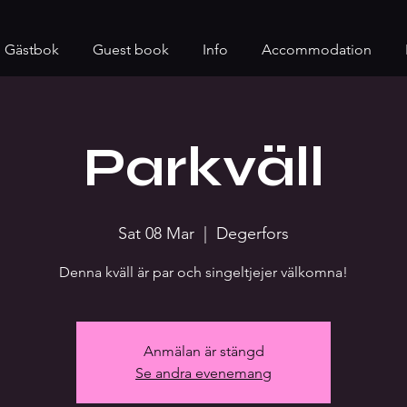
Gästbok
Guest book
Info
Accommodation
Parkväll
Sat 08 Mar
  |  
Degerfors
Denna kväll är par och singeltjejer välkomna!
Anmälan är stängd
Se andra evenemang