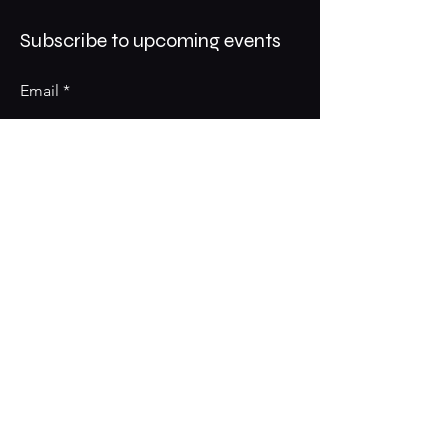
Subscribe to upcoming events
Email
Subscribe
© Created with love by Villa Amore™