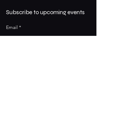
Subscribe to upcoming events
Email
Subscribe
© Created with love by Villa Amore™