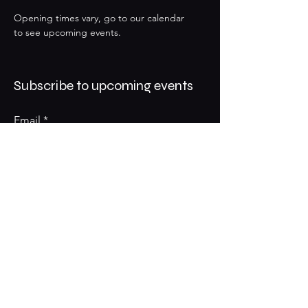
Opening times vary, go to our calendar
to see upcoming events.
Subscribe to upcoming events
Email
Subscribe